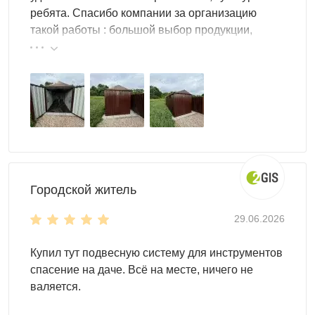
ребята. Спасибо компании за организацию
Рациональное использование пространства внутри
такой работы : большой выбор продукции,
хозблока позволит извлечь максимальную выгоду.
реальные цены.
Практичные аксессуары дают возможность
организовать внутреннее пространство. Установите в
своем хозблоке:
полки и стеллажи
шкафы
паллеты
крючки и т.д.
Городской житель
Дизайн
Оформление внешнего вида контейнера под ваш
29.06.2026
хозблок вы можете выбрать сами. Мы предлагаем
следующие варианты:
Купил тут подвесную систему для инструментов
спасение на даче. Всё на месте, ничего не
классический: оцинкованная сталь
валяется.
с использованием палитры RAL
с использованием фотопечати