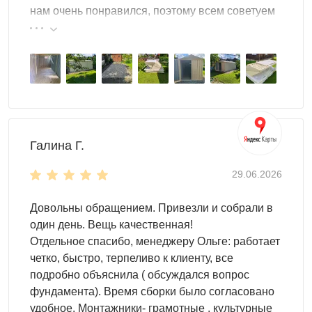
нам очень понравился, поэтому всем советуем
случается. Подарите его друзьям, а лучше
эту фирму.
продайте. А самый оптимальный вариант – собрать
контейнер и приберечь, ведь такой хозблок
пригодится всегда.
Универсальность
Хозблок SKOGGY – это универсальное сооружение,
которое можно использовать где угодно:
Галина Г.
на загородном участке, на даче
29.06.2026
в производственном цеху
на строительной площадке
Довольны обращением. Привезли и собрали в
Хозблок SKOGGY можно использовать для чего угодно:
один день. Вещь качественная!
Отдельное спасибо, менеджеру Ольге: работает
для хранения материалов
четко, быстро, терпеливо к клиенту, все
для хранения инвентаря
подробно объяснила ( обсуждался вопрос
для хранения оборудования
фундамента). Время сборки было согласовано
удобное. Монтажники- грамотные , культурные
Внутренняя организация