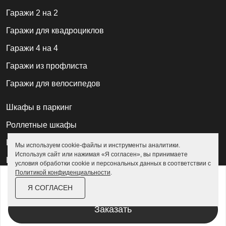
Гаражи 2 на 2
Гаражи для квадроциклов
Гаражи 4 на 4
Гаражи из профлиста
Гаражи для велосипедов
Шкафы в паркинг
Роллетные шкафы
Шкафы уличные всепогодные
Мы используем cookie-файлы и инструменты аналитики.
Используя сайт или нажимая «Я согласен», вы принимаете
Шкафы садовые
условия обработки cookie и персональных данных в соответствии с
Политикой конфиденциальности
.
от
144 100 ₽
165 800 ₽
Хозблоки для дачи
Я СОГЛАСЕН
За изделие в цинке
Хозблоки металлические
Заказать
Хозблоки с дровником