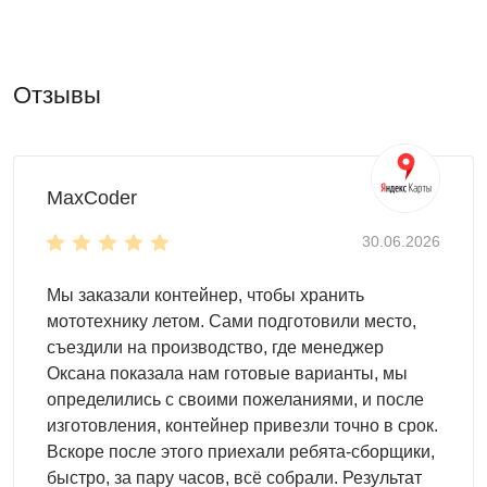
применения специальных инструментов, вполне
можно обойтись шуруповертом или обычной
крестовой отверткой.
Отзывы
После сборки хозблоком можно сразу пользоваться.
Нет необходимости строить фундамент под хозблок
SKOGGY, достаточно наличия площадки с ровной
поверхностью.
MaxCoder
Цикличность эксплуатации
30.06.2026
Конструкция контейнера SKOGGY под хозблок
рассчитана на многократный цикл сборки-разборки.
Мы заказали контейнер, чтобы хранить
Даже после 50-го цикла хозблок будет готов к
мототехнику летом. Сами подготовили место,
эксплуатации.
съездили на производство, где менеджер
Благодаря высокому качеству материала и
Оксана показала нам готовые варианты, мы
уникальным технологиям, используемым при
определились с своими пожеланиями, и после
производстве, хозблоки SKOGGY сохраняют свои
изготовления, контейнер привезли точно в срок.
эксплуатационные свойства на протяжении многих
Вскоре после этого приехали ребята-сборщики,
лет.
быстро, за пару часов, всё собрали. Результат
Со временем хозблок стал уже не нужен? И такое