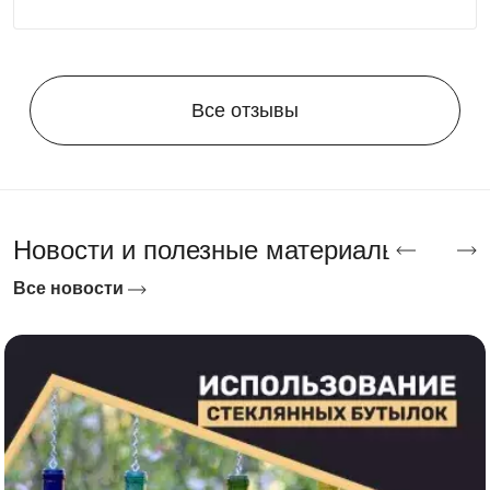
хранения, освещение или антивандальный замок.
После согласования деталей остаётся оформить
доставку и сборку — гараж SKOGGY поставляется в
удобной разборной комплектации и собирается своими
Все отзывы
руками без привлечения спецтехники.
Доставка
по Краснодару и
Краснодарскому краю
Новости и полезные материалы
Выполняем доставку в разобранном виде
по
Все новости
Краснодару
и области. Дополнительно вы можете
заказать блоки под фундамент, сборку и другие услуги.
Оставьте заявку онлайн удобным для вас доступом:
форма обратного звонка, сообщение в мессенджере
или письмо на почту. Мы поможем реализовать любой
проект, чтобы ваш участок стал функциональным и
стильным!