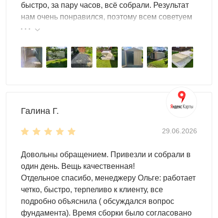
быстро, за пару часов, всё собрали. Результат
Стены
: из профлиста НС-35 толщиной 0,5 мм с
нам очень понравился, поэтому всем советуем
оцинковкой или полимерным покрытием; не боятся
эту фирму.
влаги и ржавчины
Пол
: выдерживает до 500 кг/м² (машину весом до 3
тонн), герметичный, с дренажными отверстиями для
стока влаги, не пропускает грызунов
Монтаж
: сборка на болтах без сварки, установка
возможна на плитку, бетон или фундаментные блоки
без капитального основания; собрать можно за 2–3
Галина Г.
часа с напарником
Дизайн
: выбор цвета по каталогу RAL (два цвета по
29.06.2026
цене одного), возможно нанесение граффити,
логотипа или декоративного принта «под дерево»
Довольны обращением. Привезли и собрали в
один день. Вещь качественная!
Что можно хранить внутри
Отдельное спасибо, менеджеру Ольге: работает
четко, быстро, терпеливо к клиенту, все
Гараж из профлиста SKOGGY подходит для хранения
подробно объяснила ( обсуждался вопрос
практически любого имущества. Компактные модели
фундамента). Время сборки было согласовано