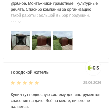
используют для мототехники и садового инвентаря, а
удобное. Монтажники- грамотные , культурные
более просторные — как полноценный склад или
ребята. Спасибо компании за организацию
автомастерскую. Внутри можно разместить мототехнику,
такой работы : большой выбор продукции,
велосипеды, строительные материалы, инструменты,
реальные цены.
мебель, дрова, оборудование и старые вещи. Чтобы
рационально использовать место, установите системы
хранения: стеллажи, панели для инструмента,
направляющие, крючки, подвесы и велостойки.
Как купить гараж из профлиста
SKOGGY
Городской житель
Чтобы заказать гараж из профлиста, определите, что вы
29.06.2026
планируете хранить и где он будет установлен. Затем
выберите габариты конструкции, тип крыши и вариант
Купил тут подвесную систему для инструментов
корпуса (стандартный или усиленный). Подберите цвет,
спасение на даче. Всё на месте, ничего не
оформление фасада и при необходимости выберите
валяется.
дополнительные аксессуары: ворота, калитку, системы