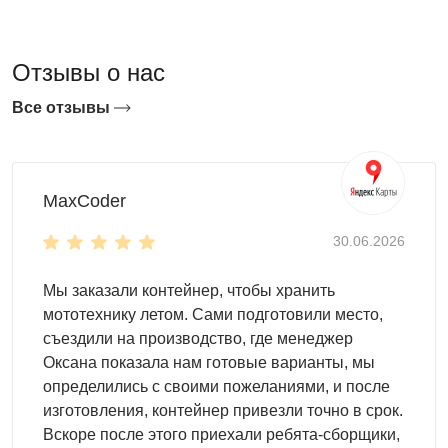
оцинковкой или полимерным покрытием эффективно
защищает от влаги, коррозии и механических
повреждений.
Отзывы о нас
Основные характеристики
Все отзывы
Гаражи SKOGGY из профлиста изготавливаются в
различных конфигурациях — можно выбрать размеры,
MaxCoder
тип крыши и вариант корпуса (стандартный или
усиленный). Все модели рассчитаны на круглогодичную
30.06.2026
эксплуатацию и выдерживают значительные нагрузки.
Мы заказали контейнер, чтобы хранить
Крыша
: варианты — плоская, односкатная или
мототехнику летом. Сами подготовили место,
двускатная; выдерживает до 250 кг/м² или до 2 м
съездили на производство, где менеджер
снега, вода уходит по водостокам, что
Оксана показала нам готовые варианты, мы
предотвращает подтекание
определились с своими пожеланиями, и после
Корпус
: из оцинкованного профиля толщиной 0,7
изготовления, контейнер привезли точно в срок.
мм с усилением жёсткости; устойчив к ветровым и
Вскоре после этого приехали ребята-сборщики,
механическим нагрузкам