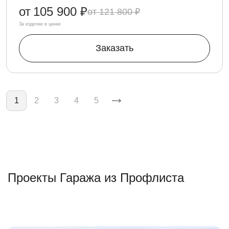
от
105 900 ₽
121 800 ₽
За изделие в цинке
Заказать
Нумерация страниц
1
2
3
4
5
Проекты Гаража из Профлиста