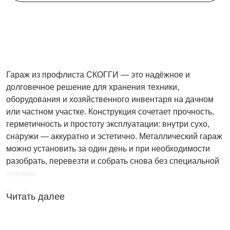
Гараж из профлиста СКОГГИ — это надёжное и
долговечное решение для хранения техники,
оборудования и хозяйственного инвентаря на дачном
или частном участке. Конструкция сочетает прочность,
герметичность и простоту эксплуатации: внутри сухо,
снаружи — аккуратно и эстетично. Металлический гараж
можно установить за один день и при необходимости
разобрать, перевезти и собрать снова без специальной
техники.
Такой гараж подходит для разных задач: хранения
Читать далее
мототехники, садовых принадлежностей, инструментов,
стройматериалов и сезонного имущества. Профлист с