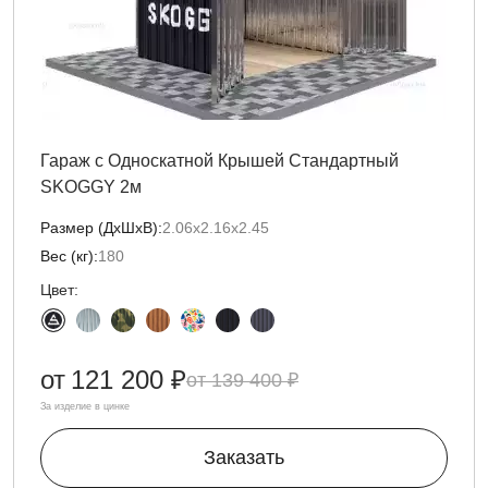
Гараж с Односкатной Крышей Стандартный
SKOGGY 2м
Размер (ДxШxВ):
2.06х2.16х2.45
Вес (кг):
180
Цвет:
от
121 200 ₽
139 400 ₽
За изделие в цинке
Заказать