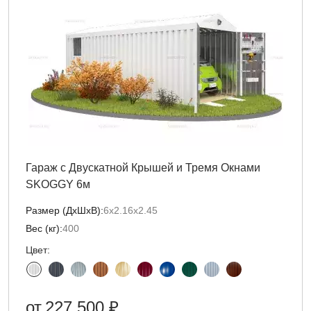
Гараж с Двускатной Крышей и Тремя Окнами
SKOGGY 6м
Размер (ДxШxВ):
6х2.16х2.45
Вес (кг):
400
Цвет:
от
227 500 ₽