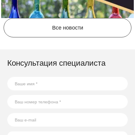
Компания Скогги предлагает большой выбор
по
доступным ценам для жителей
Краснодара и
Краснодарского края
.
Все новости
Консультация специалиста
21.08.2023
17 способов повторного использования стеклянных
бутылок
В статье собрали несколько оригинальных идей по
использованию стеклянных бутылок на участке.