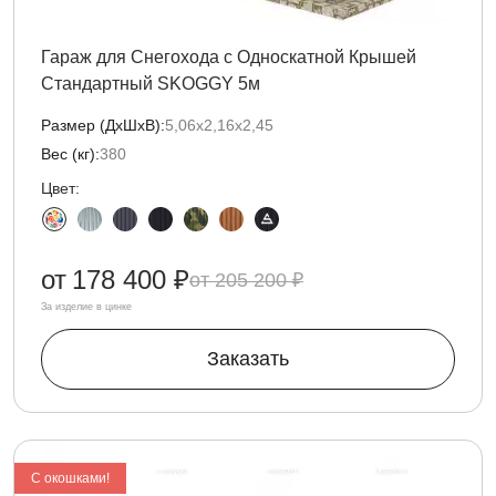
Гараж для Снегохода с Односкатной Крышей
Стандартный SKOGGY 5м
Размер (ДxШxВ):
5,06х2,16х2,45
Вес (кг):
380
Цвет:
от
178 400 ₽
205 200 ₽
За изделие в цинке
Заказать
C окошками!