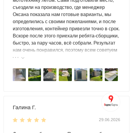
мототехнику летом. Сами подготовили место,
или утрамбованный грунт без фундамента за один день
съездили на производство, где менеджер
— как и все модели в
каталоге хозблоков SKOGGY
.
Оксана показала нам готовые варианты, мы
определились с своими пожеланиями, и после
Доставка
по Краснодару и
изготовления, контейнер привезли точно в срок.
Вскоре после этого приехали ребята-сборщики,
Краснодарскому краю
быстро, за пару часов, всё собрали. Результат
нам очень понравился, поэтому всем советуем
Выполняем доставку в разобранном виде
по
эту фирму.
Краснодару
и области. Дополнительно вы можете
заказать блоки под фундамент, сборку и другие услуги.
Оставьте заявку онлайн удобным для вас доступом:
форма обратного звонка, сообщение в мессенджере
или письмо на почту. Мы поможем реализовать любой
проект, чтобы ваш участок стал функциональным и
стильным!
Галина Г.
Компания Скогги предлагает большой выбор
Хозблока с
29.06.2026
рольставнями
по доступным ценам для жителей
Краснодара и Краснодарского края
.