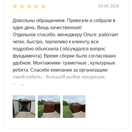
29.06.2026
необходимости — печать/брендирование. Подберите
внутреннюю организацию (полки/системы хранения и
Довольны обращением. Привезли и собрали в
другие дополнения), чтобы хранить инвентарь было
один день. Вещь качественная!
удобнее. Оставьте заявку на сайте в карточке товара —
Отдельное спасибо, менеджеру Ольге: работает
менеджер уточнит параметры, сроки изготовления,
четко, быстро, терпеливо к клиенту, все
доставку и сборку.
подробно объяснила ( обсуждался вопрос
фундамента). Время сборки было согласовано
Доставка
по Краснодару и
удобное. Монтажники- грамотные , культурные
Краснодарскому краю
ребята. Спасибо компании за организацию
такой работы : большой выбор продукции,
Выполняем доставку в разобранном виде
по
реальные цены.
Краснодару
и области. Дополнительно вы можете
заказать блоки под фундамент, сборку и другие услуги.
Оставьте заявку онлайн удобным для вас доступом:
форма обратного звонка, сообщение в мессенджере
или письмо на почту. Мы поможем реализовать любой
проект, чтобы ваш участок стал функциональным и