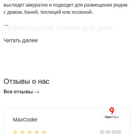
выглядит аккуратно и подходит для размещения рядом
с домом, баней, теплицей или хоззоной.
Преимущества ящиков для дачи
Читать далее
Быстрая установка: конструкция собирается
примерно за 2 часа — можно поставить и начать
пользоваться в тот же день.
Мощный пол: выдерживает нагрузку до 500 кг/м²,
поэтому внутри можно хранить не только лёгкий
Отзывы о нас
инвентарь, но и тяжёлые предметы.
Усиленные стенки: повышенная жёсткость
Все отзывы
конструкции и лучшая защита содержимого при
эксплуатации на улице.
Изготовление в цинке и в различных цветах RAL,
возможны печать/брендирование, а также
MaxCoder
комплектация системами хранения и полезными
дополнениями.
30.06.2026