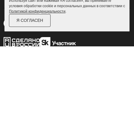
Используя сайт или нажимая «Я согласен», вы принимаете
условия обработки cookie и персональных данных в соответствии с
Политикой конфиденциальности
.
Я СОГЛАСЕН
Пользовательское соглашение
Политика конфиденциальности
© Skoggy 2026
Информация на сайте не является
публичной офертой
ZEXLER
Разработка и дизайн сайта
zexler.ru