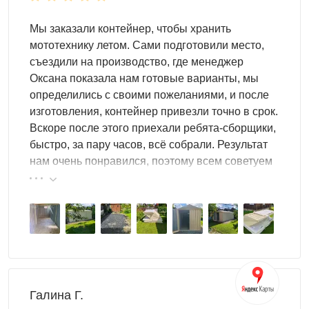
Что обычно хранят в дачном ящике
Мы заказали контейнер, чтобы хранить
мототехнику летом. Сами подготовили место,
съездили на производство, где менеджер
В дачном ящике удобно размещать то, что нужно
Оксана показала нам готовые варианты, мы
регулярно, но не хочется держать на виду: садовый
определились с своими пожеланиями, и после
инвентарь: лопаты, грабли, секаторы, шланги,
изготовления, контейнер привезли точно в срок.
удлинители, расходники для полива; технику и
Вскоре после этого приехали ребята-сборщики,
оборудование: мотокосу/триммер, компрессор,
быстро, за пару часов, всё собрали. Результат
бензогенератор и аксессуары; хозяйственные и
нам очень понравился, поэтому всем советуем
сезонные вещи: укрывной материал, коробки, крепёж,
эту фирму.
мелкий инструмент, автоаксессуары (например, колёса/
шины) — всё в одном месте.
Как купить ящик для дачи SKOGGY
Выберите подходящую модель по размерам и месту
установки на участке. Определитесь с исполнением:
Галина Г.
цинк или окраска в нужный цвет RAL, при