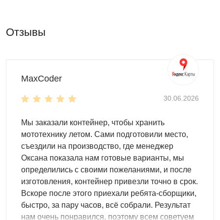
базовый дизайн (оцинкованная сталь)
расцветку из широкой палитры RAL
Отзывы
нанесение печатного рисунка
Внутреннее пространство также можно организовать на
ваше усмотрение. Мы советуем установку различных
систем для хранения:
MaxCoder
полок и шкафов
30.06.2026
стеллажей и паллет
ящиков и крючков для инструментов
Мы заказали контейнер, чтобы хранить
мототехнику летом. Сами подготовили место,
Особенности модели
съездили на производство, где менеджер
Контейнер
достаточно вместительный
, ведь
Оксана показала нам готовые варианты, мы
длина его корпуса – целых 4 м. Здесь точно
определились с своими пожеланиями, и после
поместится весь необходимый инвентарь и
изготовления, контейнер привезли точно в срок.
оборудование. Это может быть несколько
Вскоре после этого приехали ребята-сборщики,
велосипедов, садовые качели или любые рабочие
быстро, за пару часов, всё собрали. Результат
инструменты.
нам очень понравился, поэтому всем советуем