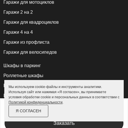
Гаражи для мотоциклов
Гаражи 2 на 2
Гаражи для квадроциклов
Гаражи 4 на 4
Гаражи из профлиста
Гаражи для велосипедов
Шкафы в паркинг
Роллетные шкафы
Шкафы уличные всепогодные
Мы используем cookie-файлы и инструменты аналитики.
Используя сайт или нажимая «Я согласен», вы принимаете
Шкафы садовые
условия обработки cookie и персональных данных в соответствии с
Политикой конфиденциальности
.
от
168 200 ₽
193 500 ₽
Хозблоки для дачи
Я СОГЛАСЕН
За изделие в цинке
Хозблоки металлические
Заказать