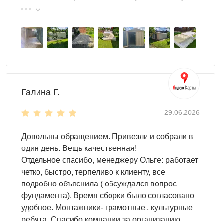
Двускатная крыша
гарантирует надежность
эту фирму.
контейнера.
Благодаря
торцевой двери
открывается удобный
доступ к внутреннему пространству.
Настил пола -
OSB плита 18 мм толщиной
(поставляется в комплекте).
Высота двускатной крыши
Галина Г.
высота в коньке - 2,45 м
высота у основания крыши - 2,06 м
29.06.2026
Цвет можно выбрать любой из стандартных RAL. Но
Довольны обращением. Привезли и собрали в
также доступны другие, нестандартные, цвета RAL по
один день. Вещь качественная!
индивидуальному запросу.
Отдельное спасибо, менеджеру Ольге: работает
четко, быстро, терпеливо к клиенту, все
подробно объяснила ( обсуждался вопрос
фундамента). Время сборки было согласовано
удобное. Монтажники- грамотные , культурные
ребята. Спасибо компании за организацию